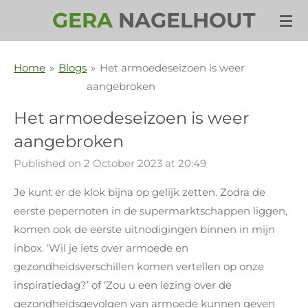
GERA
NAGELHOUT
Skip
to
main
Home
»
Blogs
»
Het armoedeseizoen is weer
content
aangebroken
Het armoedeseizoen is weer
aangebroken
Published on 2 October 2023 at 20:49
Je kunt er de klok bijna op gelijk zetten. Zodra de
eerste pepernoten in de supermarktschappen liggen,
komen ook de eerste uitnodigingen binnen in mijn
inbox. ‘Wil je iets over armoede en
gezondheidsverschillen komen vertellen op onze
inspiratiedag?’ of ‘Zou u een lezing over de
gezondheidsgevolgen van armoede kunnen geven