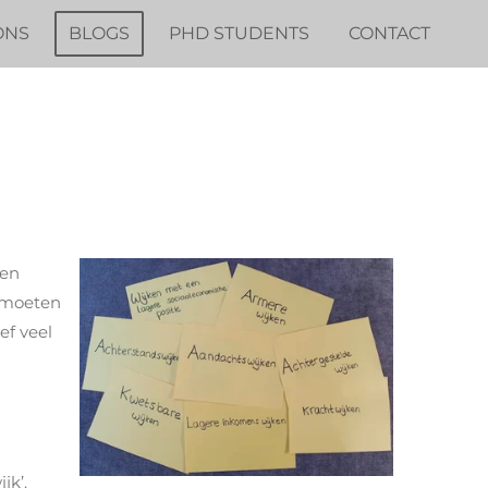
ONS
BLOGS
PHD STUDENTS
CONTACT
een
s moeten
ef veel
jk’.