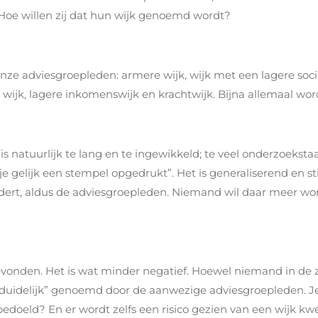
Hoe willen zij dat hun wijk genoemd wordt?
ze adviesgroepleden: armere wijk, wijk met een lagere soci
 wijk, lagere inkomenswijk en krachtwijk. Bijna allemaal wo
s natuurlijk te lang en te ingewikkeld; te veel onderzoekstaa
 je gelijk een stempel opgedrukt”. Het is generaliserend en 
oedert, aldus de adviesgroepleden. Niemand wil daar meer 
gevonden. Het is wat minder negatief. Hoewel niemand in de
uidelijk” genoemd door de aanwezige adviesgroepleden. Je 
bedoeld? En er wordt zelfs een risico gezien van een wijk k