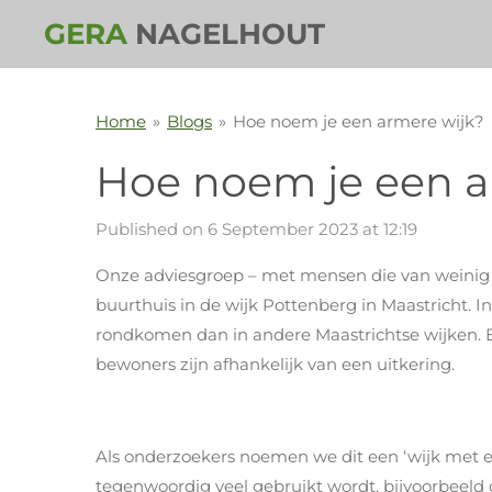
Skip
GERA
NAGELHOUT
to
main
content
Home
»
Blogs
»
Hoe noem je een armere wijk?
Hoe noem je een a
Published on 6 September 2023 at 12:19
Onze adviesgroep – met mensen die van weinig g
buurthuis in de wijk Pottenberg in Maastricht
rondkomen dan in andere Maastrichtse wijken. Er 
bewoners zijn afhankelijk van een uitkering.
Als onderzoekers noemen we dit een ‘wijk met e
tegenwoordig veel gebruikt wordt, bijvoorbeeld o