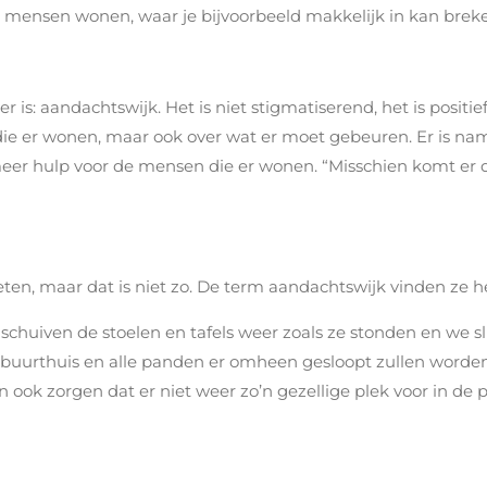
re mensen wonen, waar je bijvoorbeeld makkelijk in kan brek
r is: aandachtswijk. Het is niet stigmatiserend, het is positie
die er wonen, maar ook over wat er moet gebeuren. Er is nam
 meer hulp voor de mensen die er wonen. “Misschien komt er
ten, maar dat is niet zo. De term aandachtswijk vinden ze he
huiven de stoelen en tafels weer zoals ze stonden en we slui
uurthuis en alle panden er omheen gesloopt zullen worden.
n ook zorgen dat er niet weer zo’n gezellige plek voor in d