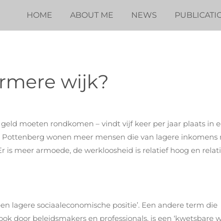
HOME
ABOUT ME
NEWS
PUBLICATI
rmere wijk?
eld moeten rondkomen – vindt vijf keer per jaar plaats in 
. In Pottenberg wonen meer mensen die van lagere inkomen
is meer armoede, de werkloosheid is relatief hoog en relati
en lagere sociaaleconomische positie’. Een andere term die
ok door beleidsmakers en professionals, is een ‘kwetsbare wi